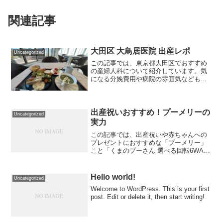
関連記事
大田区 大鳥居医院 出産レポ
Uncategorized
この記事では、東京都大田区でおすすめ
の産婦人科について紹介しています。気
になる分娩費用や病院の雰囲気なども詳
しくレポートしています。
出産祝いおすすめ！プーメリーの
Uncategorized
実力
この記事では、出産祝いや赤ちゃんへの
プレゼントにおすすめな「プーメリー」
こと「くまのプーさん 選べる回転6WAY
ジムに変身メリー」についてご紹介しま
す。持っていない赤ちゃんはいないんじ
ゃないかというくらい大人気の「プーメ
Hello world!
Uncategorized
リー」ですが、お値段...
Welcome to WordPress. This is your first
post. Edit or delete it, then start writing!