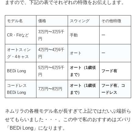
ますので、下記の表でそれぞれの特徴をお伝えします。
モデル名
価格
スウィング
その他特徴
3万円〜3万5千
CR・Fitなど
手動
ー
円
オートスィン
4万円〜4万6千
オート
ー
グ・4キャス
円
5万円〜6万5千
オート（1歳頃
BEDi Long
フード有
円
まで）
コードレス
オート（1歳頃
フード有、コ
7万円〜8万円
BEDi Long
まで）
ードレス
ネムリラの各種モデル名が長すぎて上記ではだいぶ端折ら
せてもらいました・・・。この中で私のおすすめはズバリ
「BEDi Long」になります。