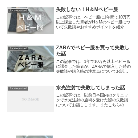
失敗しない！H＆Mベビー服
Uncategorized
この記事では、ベビー服に1年間で10万円
以上課金した筆者がH＆Mのベビー服につ
いて失敗談やおすすめポイントを紹介し
ていきます。
ZARAでベビー服を買って失敗し
Uncategorized
た話
この記事では、1年で10万円以上ベビー服
に課金した筆者が、ZARAで購入した時の
失敗談や購入時の注意点についてお話し
します。
水光注射で失敗してしまった話
Uncategorized
この記事では、以前日本国内のクリニッ
クで水光注射の施術を受けた際の失敗談
についてお話しします。またこちらの内
容は筆者の個人的な感想となります。特
定の施術について否定または推奨するも
のではありません。